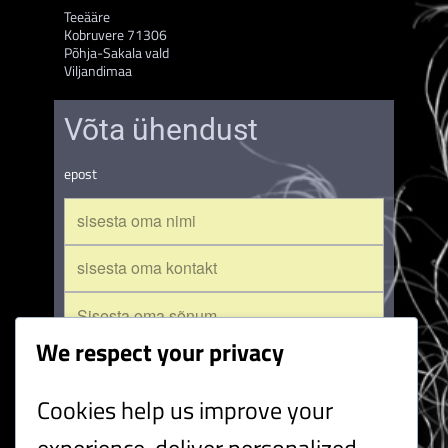
Teeääre
Kobruvere 71306
Põhja-Sakala vald
Viljandimaa
Võta ühendust
epost
We respect your privacy
Cookies help us improve your
saada
experience, deliver personalized