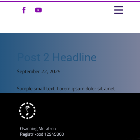
Post 2 Headline
September 22, 2025
Sample small text. Lorem ipsum dolor sit amet.
Osaühing Metatron
Registrikood 12945800