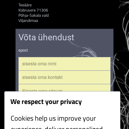
Teeääre
Kobruvere 71306
Põhja-Sakala vald
Viljandimaa
Võta ühendust
epost
We respect your privacy
Cookies help us improve your
saada
experience, deliver personalized